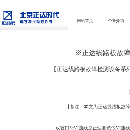
网站首页
企业介绍
※正达线路板故障
【
正达线路板故障检测设备
系
【
备注：本文为
正达线路板故
双窗口5cVI曲线是正达测试仪VI