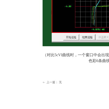
（对比5cVI曲线时，一个窗口中会出
色彩6条曲
上一篇：
无
ꂃ