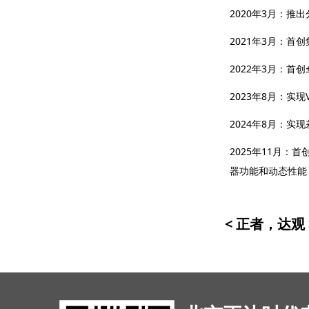
2020年3月：
2021年3月：
2022年3月：
2023年8月：实
2024年8月：实
2025年11月：
器功能和动态性能
< 正者，达