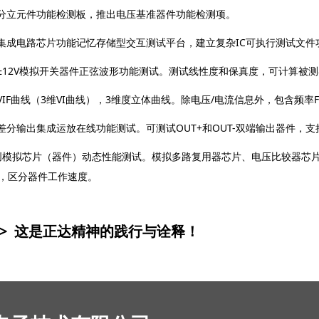
推出分立元件功能检测板，推出电压基准器件功能检测项。
首创集成电路芯片功能记忆存储型交互测试平台，建立复杂IC可执行测试文
首创±12V模拟开关器件正弦波形功能测试。测试线性度和保真度，可计算被
现VIF曲线（3维VI曲线），3维度立体曲线。除电压/电流信息外，包含频率
现差分输出集成运放在线功能测试。可测试OUT+和OUT-双端输出器件，
首创模拟芯片（器件）动态性能测试。模拟多路复用器芯片、电压比较器芯片、
，区分器件工作速度。
观 > 这是正达精神的践行与诠释！