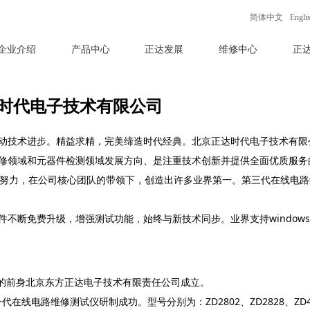
简体中文
Engli
企业介绍
产品中心
正达发展
维修中心
正
时代电子技术有限公司
动技术进步。精益求精，完美缔造时代经典。北京正达时代电子技术有限公
修领域和元器件检测领域发展方向、是注重技术创新并提供全面优质服务
懈努力，在公司核心团队的带领下，创造出许多业界第一。第三代在线电
件不断免费升级，增强测试功能，始终与新技术同步。业界支持windows
公司的前身北京东方正达电子技术有限责任公司成立。
一代在线电路维修测试仪研制成功。型号分别为：ZD2802、ZD2828、ZD40