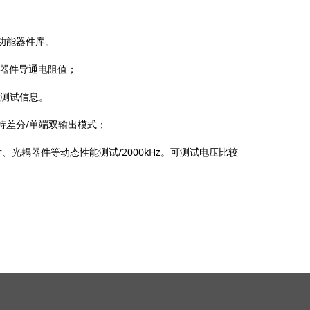
件功能器件库。
测器件导通电阻值；
F测试信息。
支持差分/单端双输出模式；
光耦器件等动态性能测试/2000kHz。可测试电压比较