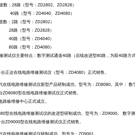
：28路（型号：ZD2802、ZD2828）
：ZD4040、ZD4080）
数：2路（型号：ZD2802）
号：ZD2828）
号：ZD4040）
号：ZD4080）
修测试仪主要特点：数字测试通道40路（后续改进型80路，为双40路方式
第一台正达在线电路维修测试仪（型号：ZD4080）正式销售。
一代在线电路维修测试仪新型产品研制成功。型号为：ZD8080。其中： 数字
一台ZD8080型在线电路维修测试仪正式销售。
达电路板维修中心正式成立。
D8080型在线电路维修测试仪的改进型研制成功。型号为：ZD9000。 数字
第一台ZD9000型在线电路维修测试仪正式销售。
二代在线电路维修测试仪研制成功。型号为：ZD9001。